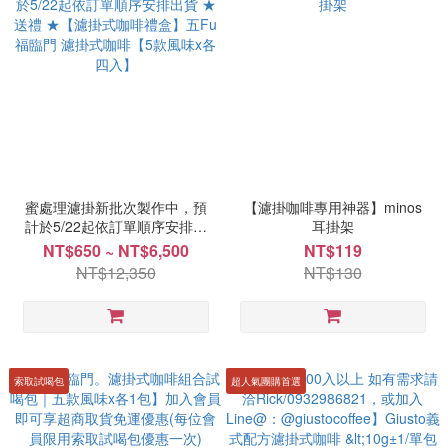
蜜處理濾掛新批次製作中，預
【濾掛咖啡專用神器】minos
計於5/22起依訂單順序安排出
耳掛架
貨 ★ 送禮 ★【濾掛式咖啡禮
NT$650 ~ NT$6,500
NT$119
盒】五Fu福臨門 濾掛式咖啡
NT$12,350
NT$130
【5款風味x各四入】
索取試喝包
超人氣團購首選