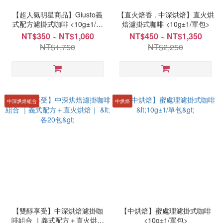
【超人氣明星商品】Giusto義
【直火焙香 . 中深烘焙】直火烘
式配方濾掛式咖啡 <10g±1/單
焙濾掛式咖啡 <10g±1/單包>
包>
NT$350 ~ NT$1,060
NT$450 ~ NT$1,350
NT$1,750
NT$2,250
中深烘焙組合
中烘焙
【雙醇享受】中深烘焙濾掛咖
【中烘焙】蜜處理濾掛式咖啡
啡組合 ｜義式配方＋直火烘焙
<10g±1/單包>