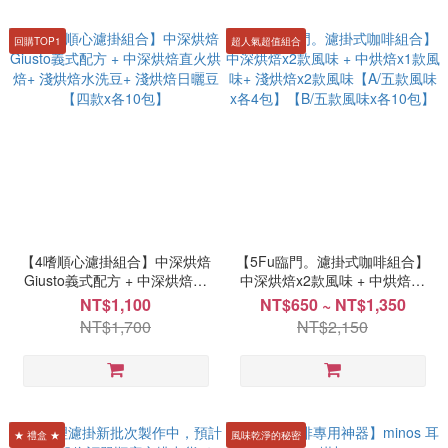
回購TOP1
超人氣超值組合
【4嗜順心濾掛組合】中深烘焙
【5Fu臨門。濾掛式咖啡組合】
Giusto義式配方 + 中深烘焙直
中深烘焙x2款風味 + 中烘焙x1
火烘焙+ 淺烘焙水洗豆+ 淺烘焙
款風味+ 淺烘焙x2款風味【A/五
NT$1,100
NT$650 ~ NT$1,350
日曬豆【四款x各10包】
款風味x各4包】【B/五款風味x
NT$1,700
NT$2,150
各10包】
★ 禮盒 ★
風味乾淨的秘密