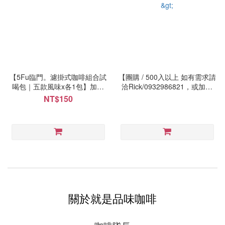
【5Fu臨門。濾掛式咖啡組合試
【團購 / 500入以上 如有需求請
喝包｜五款風味x各1包】加入
洽Rick/0932986821，或加入
會員即可享超商取貨免運優惠
Line@：@giustocoffee】
NT$150
(每位會員限用索取試喝包優惠
Giusto義式配方濾掛式咖啡
一次)
<10g±1/單包>
關於就是品味咖啡