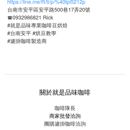
https://line.me/R/ti/p/%40tpi5212p
台南市安平區安平路500巷17弄20號
☎0932986821 Rick
#就是品味專業咖啡豆烘焙
#台南安平
#烘豆教學
#濾掛咖啡製造商
關於就是品味咖啡
咖啡隊長
商家批發洽詢
團購濾掛咖啡洽詢