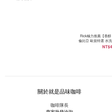
Rick極力推薦【香
倫比亞 歐規特選 水洗處
NT$4
關於就是品味咖啡
咖啡隊長
商家批發洽詢