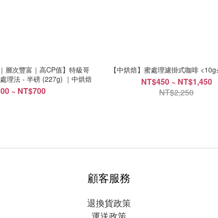
醇｜層次豐富｜高CP值】特級哥
【中烘焙】蜜處理濾掛式咖啡 <10g±
理法 - 半磅 (227g) ｜中烘焙
NT$450 ~ NT$1,450
00 ~ NT$700
NT$2,250
顧客服務
退換貨政策
運送政策