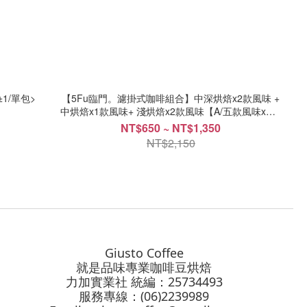
1/單包>
【5Fu臨門。濾掛式咖啡組合】中深烘焙x2款風味 +
中烘焙x1款風味+ 淺烘焙x2款風味【A/五款風味x各4
包】【B/五款風味x各10包】
NT$650 ~ NT$1,350
NT$2,150
Giusto Coffee
就是品味專業咖啡豆烘焙
力加實業社 統編：25734493
服務專線：(06)2239989