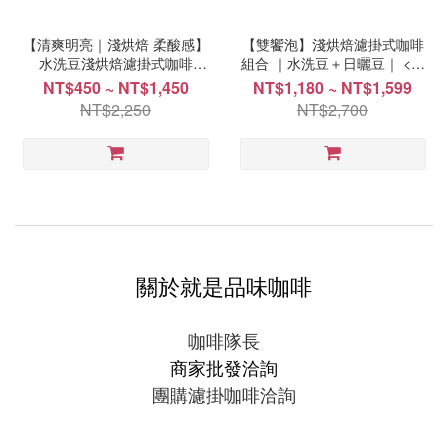
【清爽明亮｜淺烘焙 柔酸感】
【雙饗泡】淺烘焙濾掛式咖啡
水洗豆淺烘焙濾掛式咖啡
組合 ｜水洗豆＋日曬豆｜ <各
<11g±1/單包>【水洗豆】
20包>，<各30包>
NT$450 ~ NT$1,450
NT$1,180 ~ NT$1,599
NT$2,250
NT$2,700
關於就是品味咖啡
咖啡隊長
商家批發洽詢
團購濾掛咖啡洽詢