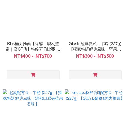
Rick極力推薦【香醇｜層次豐
Giusto經典義式 - 半磅 (227g)
富｜高CP值】特級哥倫比亞 歐
【獨家特調經典風味｜堅果調
規特選 水洗處理法 - 半磅
性】
NT$400 ~ NT$700
NT$300 ~ NT$500
(227g) ｜中烘焙