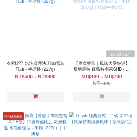
SOLD OUT
衣索比亞 水洗處理法 耶加雪菲
【層次豐富｜風味大受好評】
孔加 - 半磅裝 (227g)
瓜地馬拉 薇薇特南果SHB - 半
磅 (227g)｜醇韻中深烘焙
NT$500 ~ NT$900
NT$400 ~ NT$700
NT$800
Rick極力推薦