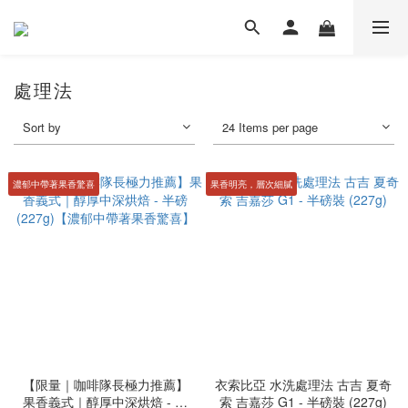
處理法
Sort by
24 Items per page
濃郁中帶著果香驚喜
果香明亮，層次細膩
【限量｜咖啡隊長極力推薦】
衣索比亞 水洗處理法 古吉 夏奇
果香義式｜醇厚中深烘焙 - 半
索 吉嘉莎 G1 - 半磅裝 (227g)