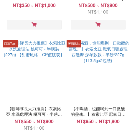
磅 (227g)【濃郁中帶著果香驚
NT$350 ~ NT$1,000
NT$500 ~ NT$900
喜】
NT$1,100
回購Top1
琴酒風味
【咖啡隊長大力推薦】衣索比
【不喝酒，也能喝到一口微醺
亞 水洗處理法 桃可可 - 半磅裝
的靈魂。】衣索比亞 厭氧日曬
(227g) 【甜蜜風格，CP值破
處理 ⻄達摩 深琴款款 - 半
NT$550 ~ NT$900
NT$950 ~ NT$1,800
表】
磅/227g (113.5gx2包裝)
NT$1,100