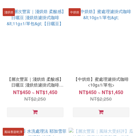
淺烘焙
中烘焙
【層次豐富｜淺烘焙 柔酸感】
【中烘焙】蜜處理濾掛式咖啡
日曬豆 淺烘焙濾掛式咖啡
<10g±1/單包>
<11g±1/單包>【日曬豆】
NT$450 ~ NT$1,450
NT$450 ~ NT$1,450
NT$2,250
NT$2,250
風味香甜乾淨