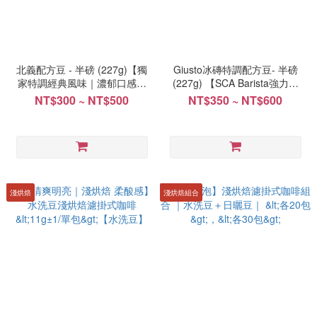
北義配方豆 - 半磅 (227g)【獨
Giusto冰磚特調配方豆- 半磅
家特調經典風味｜濃郁口感夾
(227g) 【SCA Barista強力推
帶果香味】
薦】
NT$300 ~ NT$500
NT$350 ~ NT$600
淺烘焙
淺烘焙組合