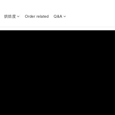
烘焙度
Order related
Q&A