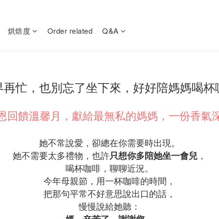
烘焙度
Order related
Q&A
界再忙，也別忘了坐下來，好好陪媽媽喝杯
恩回饋溫馨月，獻給最無私的媽媽，一份香氣
她不常說愛，
卻總在你需要時出現。
她不需要太多禮物，
也許
，
只想你多陪她坐一會兒
喝杯咖啡，聊聊近況。
今年母親節，
用一杯咖啡的時間，
把那句平常不好意思說出口的話，
慢慢說給她聽：
。