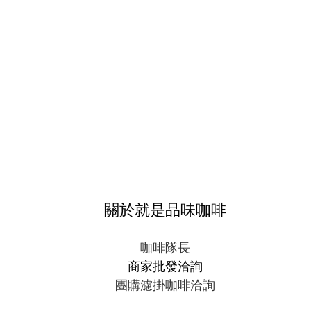
關於就是品味咖啡
咖啡隊長
商家批發洽詢
團購濾掛咖啡洽詢