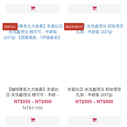
回購Top1
風味香甜乾淨
【咖啡隊長大力推薦】衣索比
衣索比亞 水洗處理法 耶加雪菲
亞 水洗處理法 桃可可 - 半磅裝
孔加 - 半磅裝 (227g)
(227g) 【甜蜜風格，CP值破
NT$550 ~ NT$900
NT$500 ~ NT$900
表】
NT$1,100