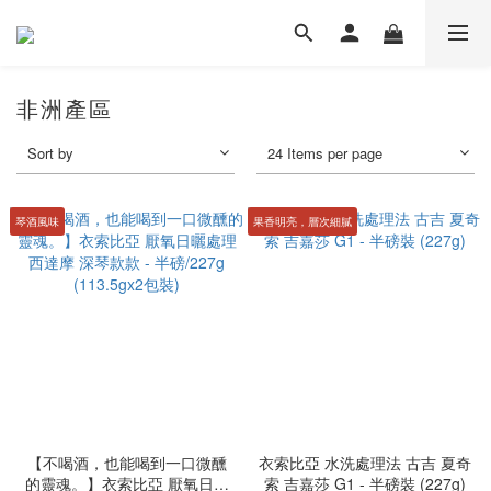
非洲產區
Sort by
24 Items per page
琴酒風味
果香明亮，層次細膩
【不喝酒，也能喝到一口微醺
衣索比亞 水洗處理法 古吉 夏奇
的靈魂。】衣索比亞 厭氧日曬
索 吉嘉莎 G1 - 半磅裝 (227g)