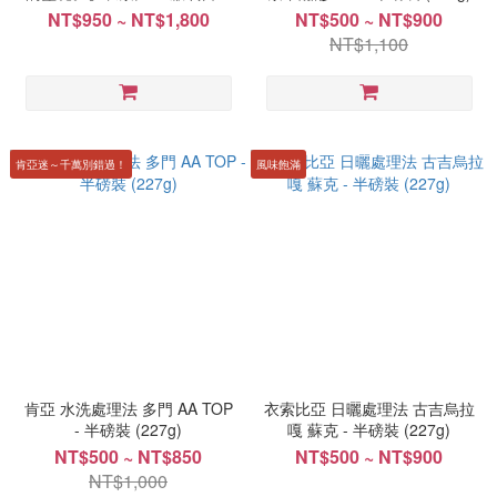
處理 ⻄達摩 深琴款款 - 半
NT$950 ~ NT$1,800
NT$500 ~ NT$900
磅/227g (113.5gx2包裝)
NT$1,100
肯亞迷～千萬別錯過！
風味飽滿
肯亞 水洗處理法 多門 AA TOP
衣索比亞 日曬處理法 古吉烏拉
- 半磅裝 (227g)
嘎 蘇克 - 半磅裝 (227g)
NT$500 ~ NT$850
NT$500 ~ NT$900
NT$1,000